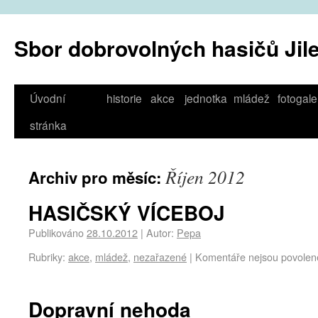
Sbor dobrovolných hasičů Jil
Úvodní
historie
akce
jednotka
mládež
fotogale
stránka
Říjen 2012
Archiv pro měsíc:
HASIČSKÝ VÍCEBOJ
Publikováno
28.10.2012
|
Autor:
Pepa
Rubriky:
akce
,
mládež
,
nezařazené
|
Komentáře nejsou povolen
Dopravní nehoda