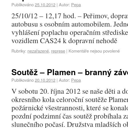
Publikováno
25.10.2012
|
Autor:
Pepa
25/10/12 – 12,17 hod. – Peřimov, dopra
autobusu s osobním automobilem. Jedno
vyhlášení poplachu operačním středisk
vozidlem CAS24 k dopravní nehodě
Rubriky:
nezařazené
,
represe
|
Komentáře nejsou povolené
Soutěž – Plamen – branný zá
Publikováno
20.10.2012
|
Autor:
Pepa
V sobotu 20. října 2012 se naše děti a d
okresního kola celoroční soutěže Plam
požárnické všestrannosti, které se konal
pozdní podzimní čas soutěž probíhala 
slunečního počasí. Družstva mladších 