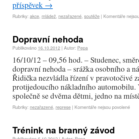
příspěvek
→
Rubriky:
akce
,
mládež
,
nezařazené
,
soutěže
|
Komentáře nejsou
Dopravní nehoda
Publikováno
16.10.2012
|
Autor:
Pepa
16/10/12 – 09,56 hod. – Studenec, smě
dopravní nehoda – srážka osobního a n
Řidička nezvládla řízení v pravotočivé z
protijedoucího nákladního automobilu. V
společně se dvěma dětmi, jedno na mís
Rubriky:
nezařazené
,
represe
|
Komentáře nejsou povolené
Trénink na branný závod
Publikováno
6.10.2012
|
Autor:
Pepa