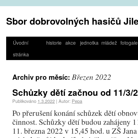
Sbor dobrovolných hasičů Jil
Úvodní
historie
akce
jednotka
mládež
fotogale
stránka
Březen 2022
Archiv pro měsíc:
Schůzky dětí začnou od 11/3/
Publikováno
1.3.2022
|
Autor:
Pepa
Po přerušení konání schůzek dětí obno
činnost. Schůzky dětí budou zahájeny 1
11. března 2022 v 15,45 hod. u ZŠ Jana