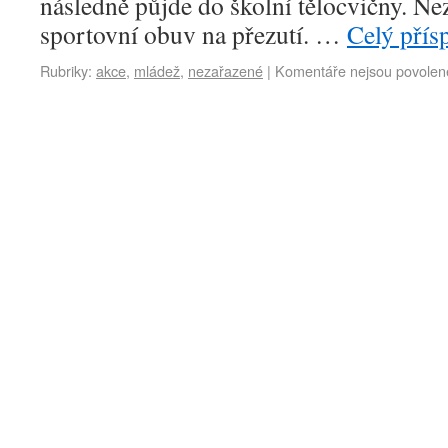
následně půjde do školní tělocvičny. Ne
sportovní obuv na přezutí. …
Celý přís
Rubriky:
akce
,
mládež
,
nezařazené
|
Komentáře nejsou povolen