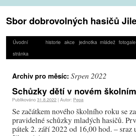
Sbor dobrovolných hasičů Jil
Úvodní
historie
akce
jednotka
mládež
fotogale
stránka
Srpen 2022
Archiv pro měsíc:
Schůzky dětí v novém školním
Publikováno
31.8.2022
|
Autor:
Pepa
Se začátkem nového školního roku se z
pravidelné schůzky mladých hasičů. Pr
pátek 2. září 2022 od 16,00 hod. – sraz 