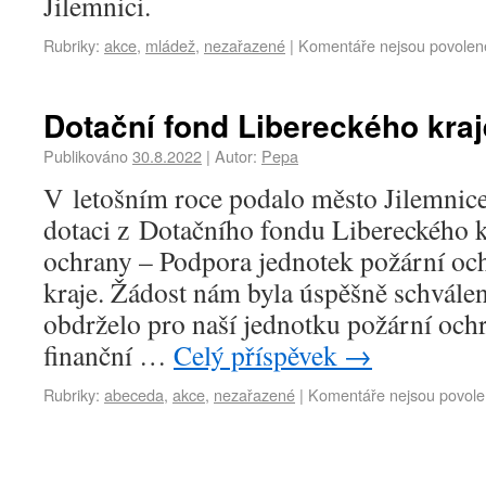
Jilemnici.
Rubriky:
akce
,
mládež
,
nezařazené
|
Komentáře nejsou povolen
Dotační fond Libereckého kraj
Publikováno
30.8.2022
|
Autor:
Pepa
V letošním roce podalo město Jilemnice
dotaci z Dotačního fondu Libereckého k
ochrany – Podpora jednotek požární oc
kraje. Žádost nám byla úspěšně schvále
obdrželo pro naší jednotku požární oc
finanční …
Celý příspěvek
→
Rubriky:
abeceda
,
akce
,
nezařazené
|
Komentáře nejsou povol