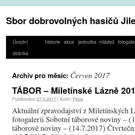
Sbor dobrovolných hasičů Jil
Úvodní
historie
akce
jednotka
mládež
fotogale
stránka
Červen 2017
Archiv pro měsíc:
TÁBOR – Miletínské Lázně 20
Publikováno
27.6.2017
|
Autor:
Pepa
Aktuální zpravodajství z Miletínských L
fotogalerii Sobotní táborové noviny – (
táborové noviny – (14.7.2017) Čtvrtečn