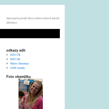
informační portál Sboru dobrovolných hasičů
Jilemnice
odkazy sdh
HZS ČR
HZS LK
Město Jilemnice
OSH Semily
Foto okamžiku