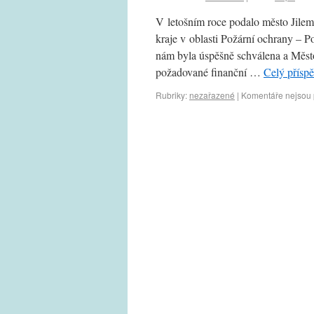
V letošním roce podalo město Jilem
kraje v oblasti Požární ochrany – 
nám byla úspěšně schválena a Město
požadované finanční …
Celý přísp
Rubriky:
nezařazené
|
Komentáře nejsou