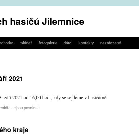
h hasičů Jilemnice
jednotka
mládež
fotogalerie
dárci
kontakty
nezařazené
áří 2021
3. září 2021 od 16,00 hod., kdy se sejdeme v hasičárně
ntáře nejsou povolené
ého kraje