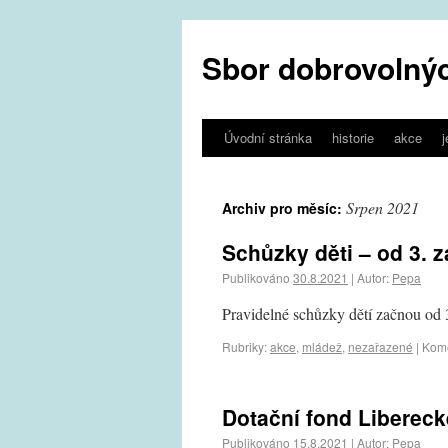
Sbor dobrovolnýc
Úvodní stránka
historie
akce
Srpen 2021
Archiv pro měsíc:
Schůzky děti – od 3. z
Publikováno
30.8.2021
|
Autor:
Pepa
Pravidelné schůzky dětí začnou od 
Rubriky:
akce
,
mládež
,
nezařazené
|
Kome
Dotační fond Libereck
Publikováno
15.8.2021
|
Autor:
Pepa