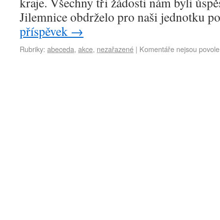
kraje. Všechny tři žádosti nám byli úsp
Jilemnice obdrželo pro naši jednotku 
příspěvek
→
Rubriky:
abeceda
,
akce
,
nezařazené
|
Komentáře nejsou povol