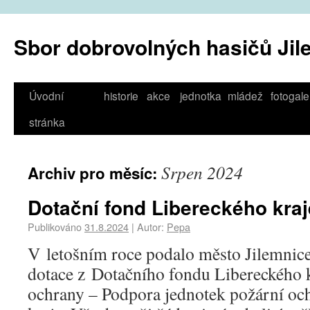
Sbor dobrovolných hasičů Jil
Úvodní
historie
akce
jednotka
mládež
fotogale
stránka
Srpen 2024
Archiv pro měsíc:
Dotační fond Libereckého kraj
Publikováno
31.8.2024
|
Autor:
Pepa
V letošním roce podalo město Jilemnice 
dotace z Dotačního fondu Libereckého k
ochrany – Podpora jednotek požární oc