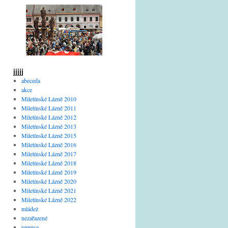
jjjjj
abeceda
akce
Miletínské Lázně 2010
Miletínské Lázně 2011
Miletínské Lázně 2012
Miletínské Lázně 2013
Miletínské Lázně 2015
Miletínské Lázně 2016
Miletínské Lázně 2017
Miletínské Lázně 2018
Miletínské Lázně 2019
Miletínské Lázně 2020
Miletínské Lázně 2021
Miletínské Lázně 2022
mládež
nezařazené
represe