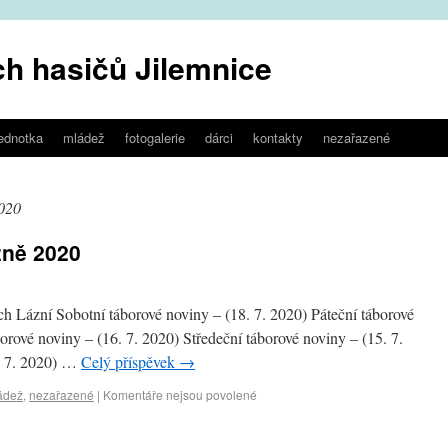
h hasičů Jilemnice
jednotka
mládež
fotogalerie
dárci
kontakty
nezařazené
2020
zně 2020
ch Lázní Sobotní táborové noviny – (18. 7. 2020) Páteční táborové
borové noviny – (16. 7. 2020) Středeční táborové noviny – (15. 7.
4. 7. 2020) …
Celý příspěvek
→
ádež
,
nezařazené
|
Komentáře nejsou povolené