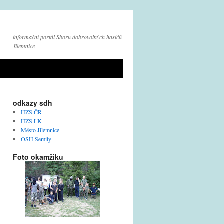
informační portál Sboru dobrovolných hasičů
Jilemnice
odkazy sdh
HZS ČR
HZS LK
Město Jilemnice
OSH Semily
Foto okamžiku