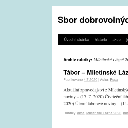
Sbor dobrovolnýc
Úvodní stránka
historie
akce
Miletínské Lázně 
Archiv rubriky:
Tábor – Miletínské Lá
Publikováno
4.7.2020
|
Autor:
Pepa
Aktuální zpravodajství z Miletínský
noviny – (17. 7. 2020) Čtvrteční tá
2020) Úterní táborové noviny – (1
Rubriky:
akce
,
Miletínské Lázně 2020
,
ml