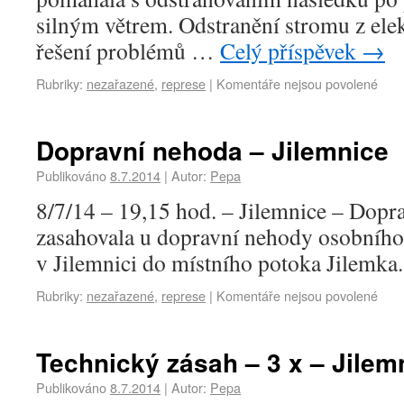
silným větrem. Odstranění stromu z ele
řešení problémů …
Celý příspěvek
→
Rubriky:
nezařazené
,
represe
|
Komentáře nejsou povolené
Dopravní nehoda – Jilemnice
Publikováno
8.7.2014
|
Autor:
Pepa
8/7/14 – 19,15 hod. – Jilemnice – Dopr
zasahovala u dopravní nehody osobního 
v Jilemnici do místního potoka Jilemka.
Rubriky:
nezařazené
,
represe
|
Komentáře nejsou povolené
Technický zásah – 3 x – Jilem
Publikováno
8.7.2014
|
Autor:
Pepa