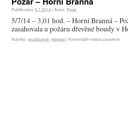
Požár – Horní Branná
Publikováno
5.7.2014
|
Autor:
Pepa
5/7/14 – 3,01 hod. – Horní Branná – Po
zasahovala u požáru dřevěné boudy v H
Rubriky:
nezařazené
,
represe
|
Komentáře nejsou povolené