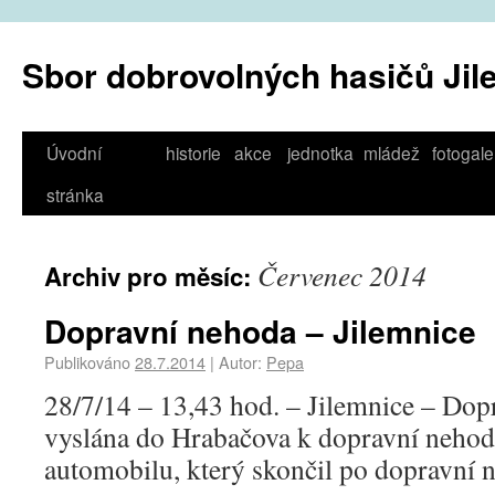
Sbor dobrovolných hasičů Jil
Úvodní
historie
akce
jednotka
mládež
fotogale
stránka
Červenec 2014
Archiv pro měsíc:
Dopravní nehoda – Jilemnice
Publikováno
28.7.2014
|
Autor:
Pepa
28/7/14 – 13,43 hod. – Jilemnice – Dop
vyslána do Hrabačova k dopravní neho
automobilu, který skončil po dopravní n