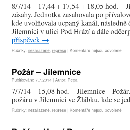
8/7/14 – 17,44 + 17,54 + 18,05 hod. – J
zásahy. Jednotka zasahovala po přívalo
kde uvolňovala ucpaný kanál, následně č
Jilemnici v ulici Pod Hrází a dále odč
příspěvek
→
Rubriky:
nezařazené
,
represe
|
Komentáře nejsou povolené
Požár – Jilemnice
Publikováno
7.7.2014
|
Autor:
Pepa
7/7/14 – 15,08 hod. – Jilemnice – Požár
požáru v Jilemnici ve Žlábku, kde se je
Rubriky:
nezařazené
,
represe
|
Komentáře nejsou povolené