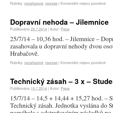
Rubriky:
nezařazené
,
represe
|
Komentáře nejsou povolené
Dopravní nehoda – Jilemnice
Publikováno
25.7.2014
|
Autor:
Pepa
25/7/14 – 10,36 hod. – Jilemnice – Dop
zasahovala u dopravní nehody dvou osob
Hrabačově.
Rubriky:
nezařazené
,
represe
|
Komentáře nejsou povolené
Technický zásah – 3 x – Stud
Publikováno
15.7.2014
|
Autor:
Pepa
15/7/14 – 14,5 + 14,44 + 15,27 hod. – 
Technický zásah. Jednotka vyslána do S
pomáhala s odstraňováním následků po 