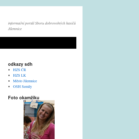
informační portál Sboru dobrovolných hasičů
Jilemnice
odkazy sdh
HZS ČR
HZS LK
Město Jilemnice
OSH Semily
Foto okamžiku