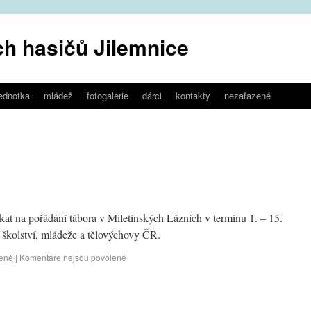
h hasičů Jilemnice
jednotka
mládež
fotogalerie
dárci
kontakty
nezařazené
kat na pořádání tábora v Miletínských Lázních v termínu 1. – 15.
 školství, mládeže a tělovýchovy ČR.
ené
|
Komentáře nejsou povolené