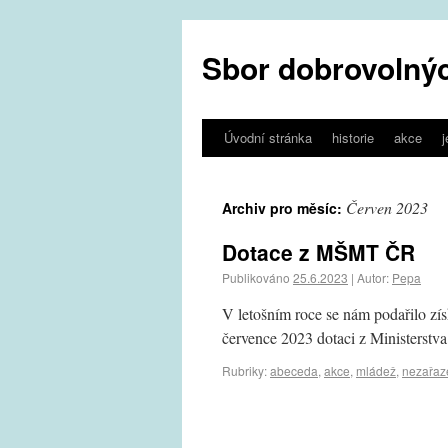
Sbor dobrovolnýc
Úvodní stránka
historie
akce
Červen 2023
Archiv pro měsíc:
Dotace z MŠMT ČR
Publikováno
25.6.2023
|
Autor:
Pepa
V letošním roce se nám podařilo zís
července 2023 dotaci z Ministerstva
Rubriky:
abeceda
,
akce
,
mládež
,
nezařaz