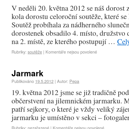
V neděli 20. května 2012 se náš dorost 
kola dorostu celoroční soutěže, které se
Soutěž probíhala za nádherného slunečn
dorostenek obsadilo 4. místo, družstvo 
na 2. místě, ze kterého postupují …
Cel
Rubriky:
soutěže
|
Komentáře nejsou povolené
Jarmark
Publikováno
19.5.2012
|
Autor:
Pepa
19. května 2012 jsme se již tradičně podí
občerstvení na jilemnickém jarmarku. Me
patří sejkory, o které je vždy veliký záj
jarmarku je umístěno v sekci – fotogaler
Rubriky:
nezařazené
|
Komentáře nejsou povolené