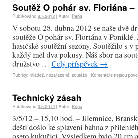
Soutěž O pohár sv. Floriána –
Publikováno
6.5.2012
|
Autor:
Pepa
V sobotu 28. dubna 2012 se naše dvě dr
soutěže O pohár sv. Floriána v Poniklé. 
hasičské soutěžní sezóny. Soutěžilo s v
každý měl dva pokusy. Náš sbor na sout
družstvo …
Celý příspěvek
→
Rubriky:
mládež
,
nezařazené
,
soutěže
|
Komentáře nejsou povo
Technický zásah
Publikováno
3.5.2012
|
Autor:
Pepa
3/5/12 – 15,10 hod. – Jilemnice, Bransk
dešti došlo ke splavení bahna z přilehléh
oseto kukuřicí. Výsledkem bylo 20 cm a