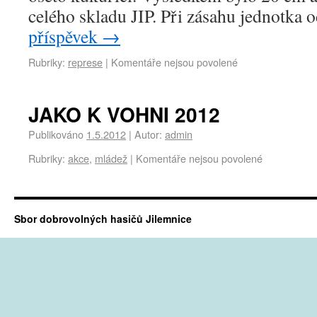
celého skladu JIP. Při zásahu jednotka
příspěvek
→
Rubriky:
represe
|
Komentáře nejsou povolené
JAKO K VOHNI 2012
Publikováno
1.5.2012
|
Autor:
admin
Rubriky:
akce
,
mládež
|
Komentáře nejsou povolené
Sbor dobrovolných hasičů Jilemnice