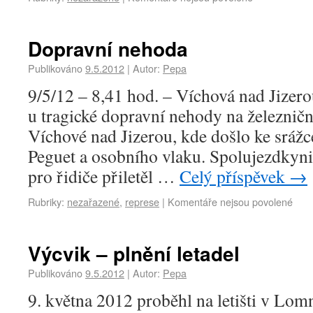
Dopravní nehoda
Publikováno
9.5.2012
|
Autor:
Pepa
9/5/12 – 8,41 hod. – Víchová nad Jizero
u tragické dopravní nehody na železnič
Víchové nad Jizerou, kde došlo ke sráž
Peguet a osobního vlaku. Spolujezdkyni
pro řidiče přiletěl …
Celý příspěvek
→
Rubriky:
nezařazené
,
represe
|
Komentáře nejsou povolené
Výcvik – plnění letadel
Publikováno
9.5.2012
|
Autor:
Pepa
9. května 2012 proběhl na letišti v Lomn