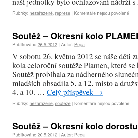
naší jednotky bylo ochlazování nádrží 
Rubriky:
nezařazené
,
represe
|
Komentáře nejsou povolené
Soutěž – Okresní kolo PLAME
Publikováno
26.5.2012
|
Autor:
Pepa
V sobotu 26. května 2012 se náše děti z
kola celoroční soutěže Plamen, které se
Soutěž probíhala za nádherného slunečn
mladších obsadila 5. a 12. místo a družs
4. a 10. …
Celý příspěvek
→
Rubriky:
nezařazené
,
soutěže
|
Komentáře nejsou povolené
Soutěž – Okresní kolo dorostu
Publikováno
20.5.2012
|
Autor:
Pepa