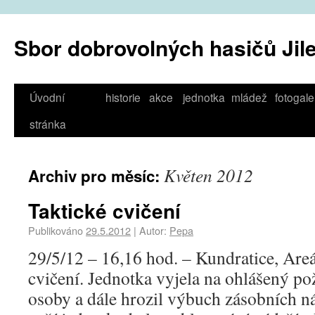
Sbor dobrovolných hasičů Jil
Úvodní
historie
akce
jednotka
mládež
fotogale
stránka
Květen 2012
Archiv pro měsíc:
Taktické cvičení
Publikováno
29.5.2012
|
Autor:
Pepa
29/5/12 – 16,16 hod. – Kundratice, Areá
cvičení. Jednotka vyjela na ohlášený pož
osoby a dále hrozil výbuch zásobních 