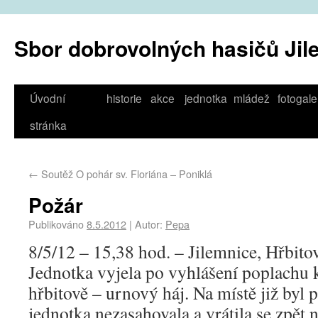
Sbor dobrovolných hasičů Jil
Úvodní
historie
akce
jednotka
mládež
fotogale
stránka
←
Soutěž O pohár sv. Floriána – Poniklá
Požár
Publikováno
8.5.2012
|
Autor:
Pepa
8/5/12 – 15,38 hod. – Jilemnice, Hřbito
Jednotka vyjela po vyhlášení poplachu 
hřbitově – urnový háj. Na místě již byl 
jednotka nezasahovala a vrátila se zpět 