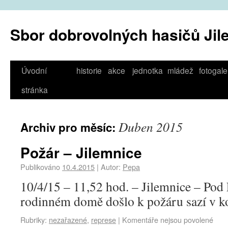
Sbor dobrovolných hasičů Jil
Úvodní
historie
akce
jednotka
mládež
fotogale
stránka
Duben 2015
Archiv pro měsíc:
Požár – Jilemnice
Publikováno
10.4.2015
|
Autor:
Pepa
10/4/15 – 11,52 hod. – Jilemnice – Po
rodinném domě došlo k požáru sazí v k
Rubriky:
nezařazené
,
represe
|
Komentáře nejsou povolené