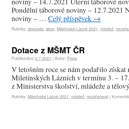
noviny – 14.7.2021 Úterní táborové nov
Pondělní táborové noviny – 12.7.2021 N
noviny – …
Celý příspěvek
→
Rubriky:
abeceda
,
akce
,
Miletínské Lázně 2021
,
mládež
,
nezařa
Dotace z MŠMT ČR
Publikováno
2.7.2021
|
Autor:
Pepa
V letošním roce se nám podařilo získat 
Miletínských Lázních v termínu 3. – 17
z Ministerstva školství, mládeže a tělo
Rubriky:
Miletínské Lázně 2021
,
mládež
,
nezařazené
|
Komentář