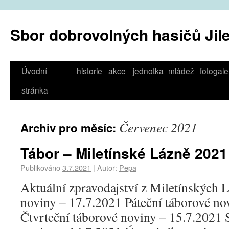
Sbor dobrovolných hasičů Jil
Úvodní
historie
akce
jednotka
mládež
fotogale
stránka
Červenec 2021
Archiv pro měsíc:
Tábor – Miletínské Lázně 2021
Publikováno
3.7.2021
|
Autor:
Pepa
Aktuální zpravodajství z Miletínských 
noviny – 17.7.2021 Páteční táborové no
Čtvrteční táborové noviny – 15.7.2021 