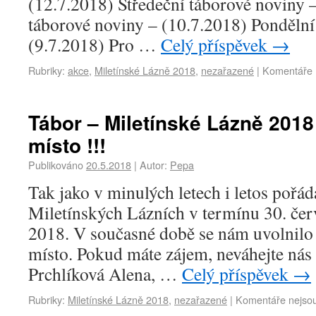
(12.7.2018) Středeční táborové noviny 
táborové noviny – (10.7.2018) Pondělní
(9.7.2018) Pro …
Celý příspěvek
→
Rubriky:
akce
,
Miletínské Lázně 2018
,
nezařazené
|
Komentáře 
Tábor – Miletínské Lázně 2018
místo !!!
Publikováno
20.5.2018
|
Autor:
Pepa
Tak jako v minulých letech i letos pořá
Miletínských Lázních v termínu 30. čer
2018. V současné době se nám uvolnilo 
místo. Pokud máte zájem, neváhejte nás 
Prchlíková Alena, …
Celý příspěvek
→
Rubriky:
Miletínské Lázně 2018
,
nezařazené
|
Komentáře nejso