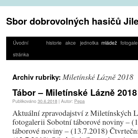
Sbor dobrovolných hasičů Jil
Úvodní
historie
akce
jednotka
mládež
fotogale
stránka
Miletínské Lázně 2018
Archiv rubriky:
Tábor – Miletínské Lázně 2018
Publikováno
30.6.2018
|
Autor:
Pepa
Aktuální zpravodajství z Miletínských L
fotogalerii Sobotní táborové noviny – (
táborové noviny – (13.7.2018) Čtvrtečn