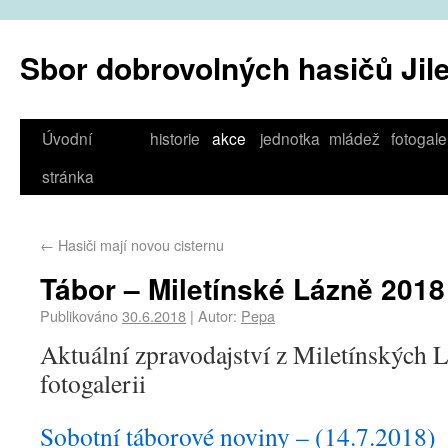
Sbor dobrovolných hasičů Jil
Úvodní
historie
akce
jednotka
mládež
fotogale
stránka
←
Hasiči mají novou cisternu
Tábor – Miletínské Lázně 2018
Publikováno
30.6.2018
|
Autor:
Pepa
Aktuální zpravodajství z Miletínských L
fotogalerii
Sobotní táborové noviny – (14.7.2018)