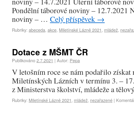
noviny – 14.7.2021 Úterní táborové nov
Pondělní táborové noviny – 12.7.2021 N
noviny – …
Celý příspěvek
→
Rubriky:
abeceda
,
akce
,
Miletínské Lázně 2021
,
mládež
,
nezařa
Dotace z MŠMT ČR
Publikováno
2.7.2021
|
Autor:
Pepa
V letošním roce se nám podařilo získat 
Miletínských Lázních v termínu 3. – 17
z Ministerstva školství, mládeže a tělo
Rubriky:
Miletínské Lázně 2021
,
mládež
,
nezařazené
|
Komentář