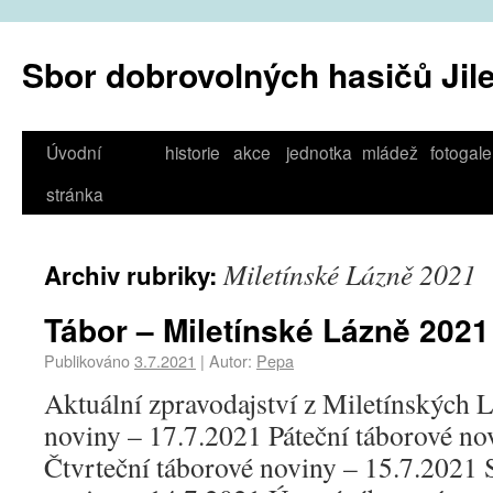
Sbor dobrovolných hasičů Jil
Úvodní
historie
akce
jednotka
mládež
fotogale
stránka
Miletínské Lázně 2021
Archiv rubriky:
Tábor – Miletínské Lázně 2021
Publikováno
3.7.2021
|
Autor:
Pepa
Aktuální zpravodajství z Miletínských 
noviny – 17.7.2021 Páteční táborové no
Čtvrteční táborové noviny – 15.7.2021 