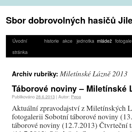
Sbor dobrovolných hasičů Jil
Úvodní
historie
akce
jednotka
mládež
fotogale
stránka
Miletínské Lázně 2013
Archiv rubriky:
Táborové noviny – Miletínské
Publikováno
28.6.2013
|
Autor:
Pepa
Aktuální zpravodajství z Miletínských L
fotogalerii Sobotní táborové noviny (13
táborové noviny (12.7.2013) Čtvrteční 