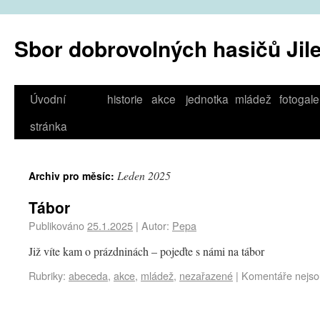
Sbor dobrovolných hasičů Jil
Úvodní
historie
akce
jednotka
mládež
fotogale
stránka
Leden 2025
Archiv pro měsíc:
Tábor
Publikováno
25.1.2025
|
Autor:
Pepa
Již víte kam o prázdninách – pojeďte s námi na tábor
Rubriky:
abeceda
,
akce
,
mládež
,
nezařazené
|
Komentáře nejso