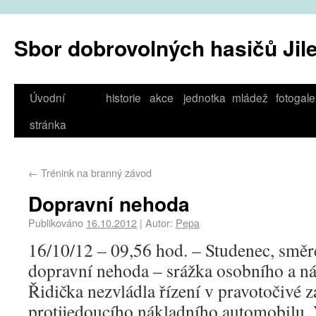
Sbor dobrovolných hasičů Jil
Úvodní
historie
akce
jednotka
mládež
fotogale
stránka
←
Trénink na branný závod
Dopravní nehoda
Publikováno
16.10.2012
|
Autor:
Pepa
16/10/12 – 09,56 hod. – Studenec, smě
dopravní nehoda – srážka osobního a n
Řidička nezvládla řízení v pravotočivé z
protijedoucího nákladního automobilu. V