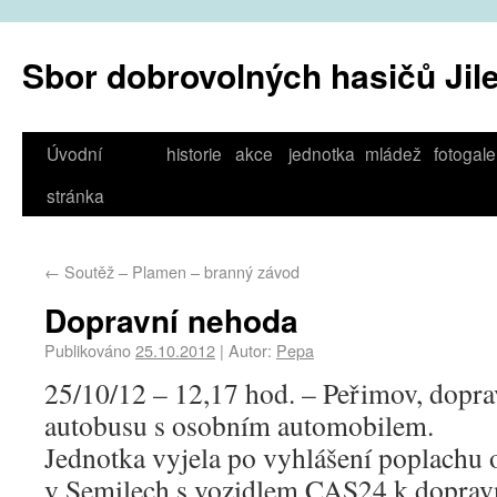
Sbor dobrovolných hasičů Jil
Úvodní
historie
akce
jednotka
mládež
fotogale
stránka
←
Soutěž – Plamen – branný závod
Dopravní nehoda
Publikováno
25.10.2012
|
Autor:
Pepa
25/10/12 – 12,17 hod. – Peřimov, dopra
autobusu s osobním automobilem.
Jednotka vyjela po vyhlášení poplachu
v Semilech s vozidlem CAS24 k doprav