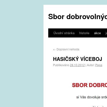
Sbor dobrovolnýc
Úvodní stránka
historie
akce
←
Dopravní nehoda
HASIČSKÝ VÍCEBOJ
Publikováno
28.10.2012
|
Autor:
Pepa