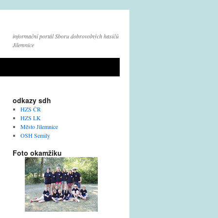
informační portál Sboru dobrovolných hasičů
Jilemnice
odkazy sdh
HZS ČR
HZS LK
Město Jilemnice
OSH Semily
Foto okamžiku