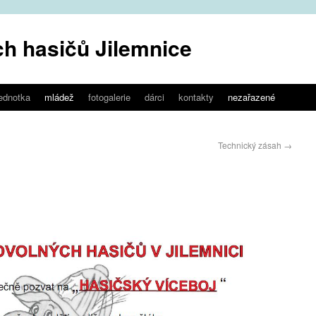
h hasičů Jilemnice
jednotka
mládež
fotogalerie
dárci
kontakty
nezařazené
Technický zásah
→