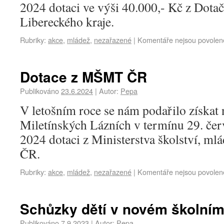
2024 dotaci ve výši 40.000,- Kč z Dota
Libereckého kraje.
Rubriky:
akce
,
mládež
,
nezařazené
|
Komentáře nejsou povolen
Dotace z MŠMT ČR
Publikováno
23.6.2024
|
Autor:
Pepa
V letošním roce se nám podařilo získat 
Miletínských Lázních v termínu 29. čer
2024 dotaci z Ministerstva školství, ml
ČR.
Rubriky:
akce
,
mládež
,
nezařazené
|
Komentáře nejsou povolen
Schůzky dětí v novém školním
Publikováno
7.9.2023
|
Autor:
Pepa