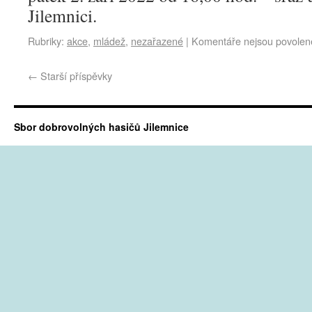
Jilemnici.
Rubriky:
akce
,
mládež
,
nezařazené
|
Komentáře nejsou povolen
←
Starší příspěvky
Sbor dobrovolných hasičů Jilemnice