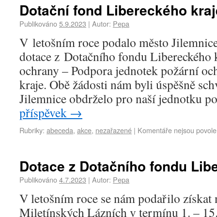
Dotační fond Libereckého kraj
Publikováno
5.9.2023
|
Autor:
Pepa
V letošním roce podalo město Jilemnice
dotace z Dotačního fondu Libereckého k
ochrany – Podpora jednotek požární oc
kraje. Obě žádosti nám byli úspěšně sc
Jilemnice obdrželo pro naší jednotku 
příspěvek
→
Rubriky:
abeceda
,
akce
,
nezařazené
|
Komentáře nejsou povol
Dotace z Dotačního fondu Lib
Publikováno
4.7.2023
|
Autor:
Pepa
V letošním roce se nám podařilo získat 
Miletínských Lázních v termínu 1. – 15