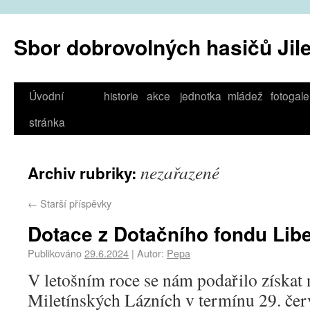
Sbor dobrovolných hasičů Jil
Úvodní
historie
akce
jednotka
mládež
fotogale
stránka
nezařazené
Archiv rubriky:
←
Starší příspěvky
Dotace z Dotačního fondu Lib
Publikováno
29.6.2024
|
Autor:
Pepa
V letošním roce se nám podařilo získat 
Miletínských Lázních v termínu 29. čer