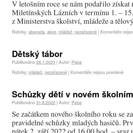
V letošním roce se nám podařilo získat 
Miletínských Lázních v termínu 1. – 15
z Ministerstva školství, mládeže a tělo
Rubriky:
abeceda
,
akce
,
mládež
,
nezařazené
|
Komentáře nejso
Dětský tábor
Publikováno
28.1.2023
|
Autor:
Pepa
Rubriky:
mládež
,
nezařazené
|
Komentáře nejsou povolené
Schůzky dětí v novém školním
Publikováno
31.8.2022
|
Autor:
Pepa
Se začátkem nového školního roku se z
pravidelné schůzky mladých hasičů. Pr
pátek 2. září 2022 od 16,00 hod. – sraz 