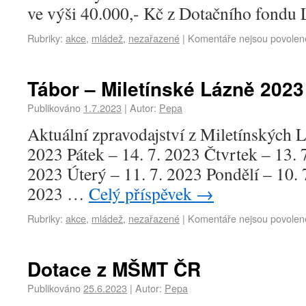
ve výši 40.000,- Kč z Dotačního fondu 
Rubriky:
akce
,
mládež
,
nezařazené
|
Komentáře nejsou povolen
Tábor – Miletínské Lázně 2023
Publikováno
1.7.2023
|
Autor:
Pepa
Aktuální zpravodajství z Miletínských L
2023 Pátek – 14. 7. 2023 Čtvrtek – 13. 7
2023 Úterý – 11. 7. 2023 Pondělí – 10. 
2023 …
Celý příspěvek
→
Rubriky:
akce
,
mládež
,
nezařazené
|
Komentáře nejsou povolen
Dotace z MŠMT ČR
Publikováno
25.6.2023
|
Autor:
Pepa