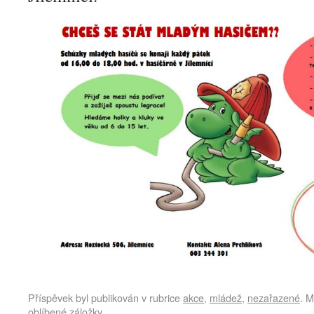
Příspěvek byl publikován v rubrice
akce
,
mládež
,
nezařazené
. M
oblíbené záložky.