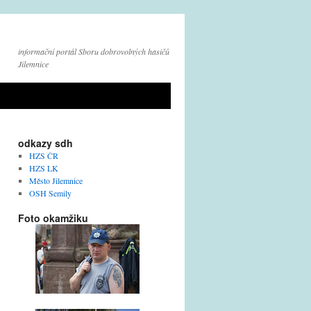
informační portál Sboru dobrovolných hasičů
Jilemnice
odkazy sdh
HZS ČR
HZS LK
Město Jilemnice
OSH Semily
Foto okamžiku