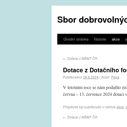
Sbor dobrovolnýc
Úvodní stránka
historie
akce
←
Dotace z MŠMT ČR
Dotace z Dotačního fo
Publikováno
29.6.2024
|
Autor:
Pepa
V letošním roce se nám podařilo zís
června – 13. července 2024 dotaci 
Příspěvek byl publikován v rubrice
akce
,
←
Dotace z MŠMT ČR