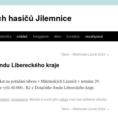
h hasičů Jilemnice
jednotka
mládež
fotogalerie
dárci
kontakty
nezařazené
Tábor – Miletínské Lázně 2024
→
ndu Libereckého kraje
kat na pořádání tábora v Miletínských Lázních v termínu 29.
ve výši 40.000,- Kč z Dotačního fondu Libereckého kraje.
mládež
,
nezařazené
. Můžete si uložit jeho
odkaz
mezi své oblíbené záložky.
Tábor – Miletínské Lázně 2024
→