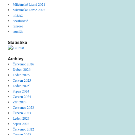
Miletínské Lázně 2021
Miletínské Lázně 2022
mládež
nezařazené
represe
soutěže
Statistika
Archivy
Červenec 2026
Duben 2026
Leden 2026
Červen 2025
Leden 2025
Srpen 2024
Červen 2024
Září 2023
Červenec 2023
Červen 2023
Leden 2023
Srpen 2022
Červenec 2022
Červen 2022