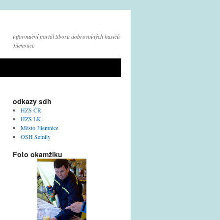
informační portál Sboru dobrovolných hasičů
Jilemnice
odkazy sdh
HZS ČR
HZS LK
Město Jilemnice
OSH Semily
Foto okamžiku