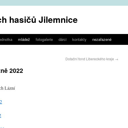
h hasičů Jilemnice
jednotka
mládež
fotogalerie
dárci
kontakty
nezařazené
Dotační fond Libereckého kraje
→
zně 2022
ých Lázní
22
2