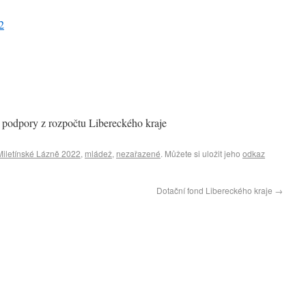
2
í podpory z rozpočtu Libereckého kraje
Miletínské Lázně 2022
,
mládež
,
nezařazené
. Můžete si uložit jeho
odkaz
Dotační fond Libereckého kraje
→