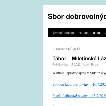
Sbor dobrovolnýc
Úvodní stránka
historie
akce
←
Dotace z MŠMT ČR
Tábor – Miletínské Lá
Publikováno
1.7.2022
|
Autor:
Pepa
Aktuální zpravodajství z Miletínsk
Sobotní táborové noviny – 16.7.20
Páteční táborové noviny – 15.7.202