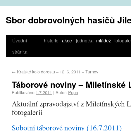
Sbor dobrovolných hasičů Jil
Úvodní
historie
akce
jednotka
mládež
fotogale
stránka
←
Krajské kolo dorostu – 12. 6. 2011 – Turnov
Táborové noviny – Miletínské
Publikováno
1.7.2011
|
Autor:
Pepa
Aktuální zpravodajství z Miletínských L
fotogalerii
Sobotní táborové noviny (16.7.2011)