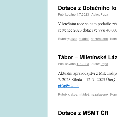
Dotace z Dotačního fo
Publikováno
4.7.2023
|
Autor:
Pepa
V letošním roce se nám podařilo zís
července 2023 dotaci ve výši 40.00
Rubriky:
akce
,
mládež
,
nezařazené
|
Kome
Tábor – Miletínské Lá
Publikováno
1.7.2023
|
Autor:
Pepa
Aktuální zpravodajství z Miletínský
7. 2023 Středa – 12. 7. 2023 Úterý
příspěvek
→
Rubriky:
akce
,
mládež
,
nezařazené
|
Kome
Dotace z MŠMT ČR