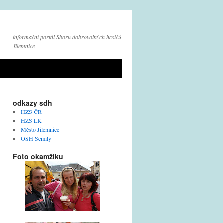
informační portál Sboru dobrovolných hasičů
Jilemnice
odkazy sdh
HZS ČR
HZS LK
Město Jilemnice
OSH Semily
Foto okamžiku