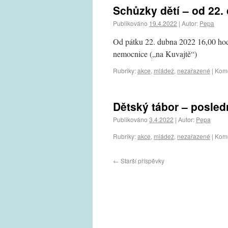
Schůzky dětí – od 22.
Publikováno
19.4.2022
|
Autor:
Pepa
Od pátku 22. dubna 2022 16,00 hod.
nemocnice („na Kuvajtě“)
Rubriky:
akce
,
mládež
,
nezařazené
|
Kome
Dětský tábor – posled
Publikováno
3.4.2022
|
Autor:
Pepa
Rubriky:
akce
,
mládež
,
nezařazené
|
Kome
←
Starší příspěvky