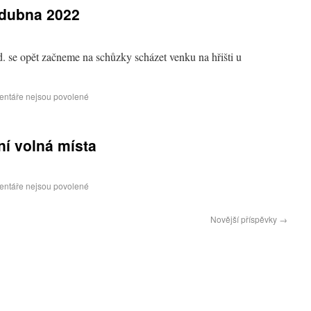
 dubna 2022
 se opět začneme na schůzky scházet venku na hřišti u
ntáře nejsou povolené
ní volná místa
ntáře nejsou povolené
Novější příspěvky
→