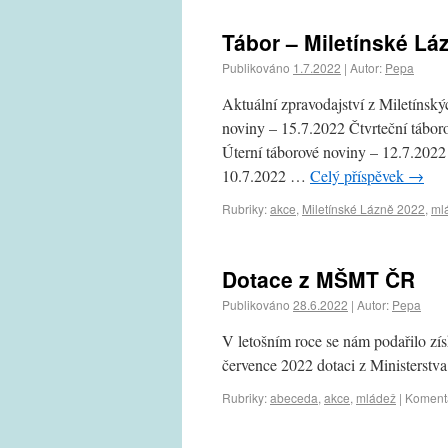
Tábor – Miletínské Lá
Publikováno
1.7.2022
|
Autor:
Pepa
Aktuální zpravodajství z Miletínsk
noviny – 15.7.2022 Čtvrteční tábor
Úterní táborové noviny – 12.7.2022
10.7.2022 …
Celý příspěvek
→
Rubriky:
akce
,
Miletínské Lázně 2022
,
ml
Dotace z MŠMT ČR
Publikováno
28.6.2022
|
Autor:
Pepa
V letošním roce se nám podařilo zís
července 2022 dotaci z Ministerstva
Rubriky:
abeceda
,
akce
,
mládež
|
Koment