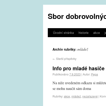
Sbor dobrovolnýc
Úvodní stránka
historie
akce
mládež
Archiv rubriky:
←
Starší příspěvky
Info pro mladé hasiče
Publikováno
7.9.2023
|
Autor:
Pepa
Na níže uvedeném odkazu si můžete 
se mohu naučit sám doma
Rubriky:
akce
,
mládež
,
nezařazené
|
Kome