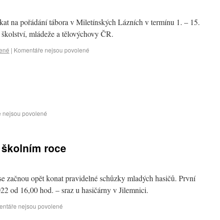
kat na pořádání tábora v Miletínských Lázních v termínu 1. – 15.
 školství, mládeže a tělovýchovy ČR.
ené
|
Komentáře nejsou povolené
 nejsou povolené
 školním roce
e začnou opět konat pravidelné schůzky mladých hasičů. První
22 od 16,00 hod. – sraz u hasičárny v Jilemnici.
ntáře nejsou povolené