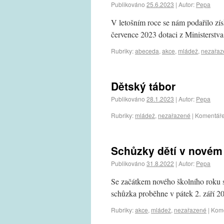
Publikováno
25.6.2023
|
Autor:
Pepa
V letošním roce se nám podařilo zís
července 2023 dotaci z Ministerstva
Rubriky:
abeceda
,
akce
,
mládež
,
nezařaz
Dětský tábor
Publikováno
28.1.2023
|
Autor:
Pepa
Rubriky:
mládež
,
nezařazené
|
Komentáře
Schůzky dětí v novém
Publikováno
31.8.2022
|
Autor:
Pepa
Se začátkem nového školního roku s
schůzka proběhne v pátek 2. září 20
Rubriky:
akce
,
mládež
,
nezařazené
|
Kome