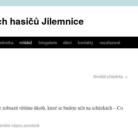
h hasičů Jilemnice
jednotka
mládež
fotogalerie
dárci
kontakty
nezařazené
Novější příspěvky
→
zobrazit většinu úkolů, které se budete učit na schůzkách – Co
ntáře nejsou povolené