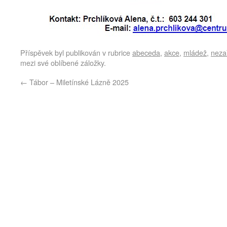
Příspěvek byl publikován v rubrice
abeceda
,
akce
,
mládež
,
neza
mezi své oblíbené záložky.
←
Tábor – Miletínské Lázně 2025