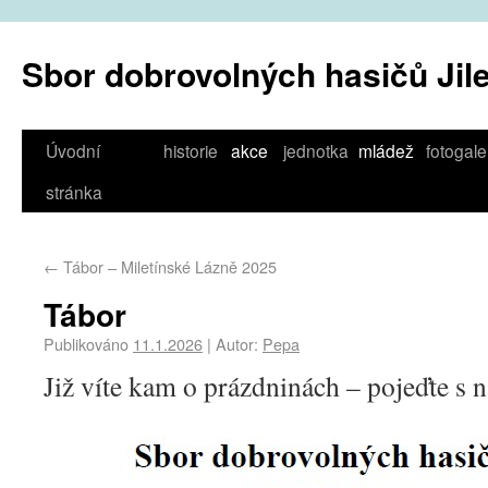
Sbor dobrovolných hasičů Jil
Úvodní
historie
akce
jednotka
mládež
fotogale
stránka
←
Tábor – Miletínské Lázně 2025
Tábor
Publikováno
11.1.2026
|
Autor:
Pepa
Již víte kam o prázdninách – pojeďte s 