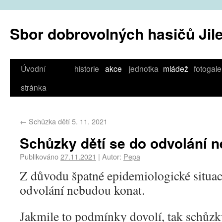
Sbor dobrovolných hasičů Jil
Úvodní
historie
akce
jednotka
mládež
fotogale
stránka
←
Schůzka dětí 5. 11. 2021
Schůzky dětí se do odvolání n
Publikováno
27.11.2021
|
Autor:
Pepa
Z důvodu špatné epidemiologické situac
odvolání nebudou konat.
Jakmile to podmínky dovolí, tak schůz