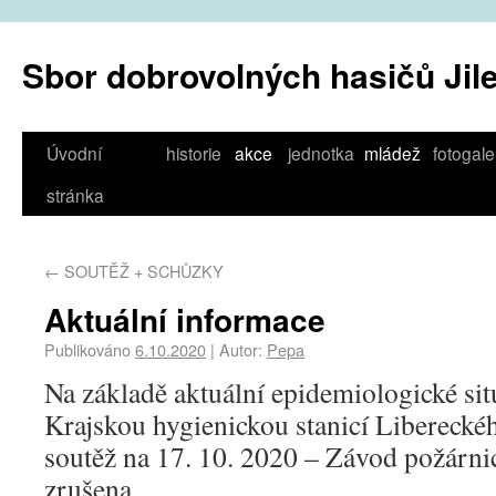
Sbor dobrovolných hasičů Jil
Úvodní
historie
akce
jednotka
mládež
fotogale
stránka
←
SOUTĚŽ + SCHŮZKY
Aktuální informace
Publikováno
6.10.2020
|
Autor:
Pepa
Na základě aktuální epidemiologické situ
Krajskou hygienickou stanicí Liberecké
soutěž na 17. 10. 2020 – Závod požárnic
zrušena.