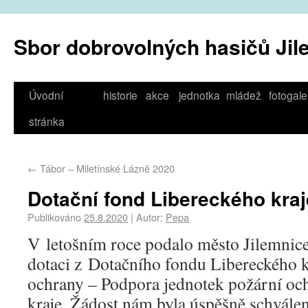
Sbor dobrovolných hasičů Jil
Úvodní
historie
akce
jednotka
mládež
fotogale
stránka
←
Tábor – Miletínské Lázně 2020
Dotační fond Libereckého kraj
Publikováno
25.8.2020
|
Autor:
Pepa
V letošním roce podalo město Jilemnice
dotaci z Dotačního fondu Libereckého k
ochrany – Podpora jednotek požární oc
kraje. Žádost nám byla úspěšně schvále