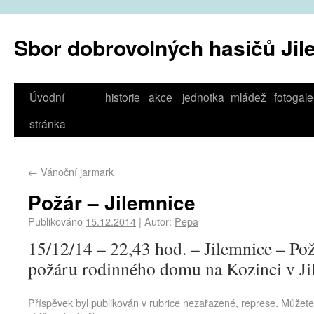
Sbor dobrovolných hasičů Jil
Úvodní
historie
akce
jednotka
mládež
fotogale
stránka
←
Vánoční jarmark
Požár – Jilemnice
Publikováno
15.12.2014
|
Autor:
Pepa
15/12/14 – 22,43 hod. – Jilemnice – Pož
požáru rodinného domu na Kozinci v Ji
Příspěvek byl publikován v rubrice
nezařazené
,
represe
. Můžete