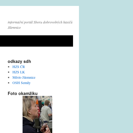
informační portál Sboru dobrovolných hasičů
Jilemnice
odkazy sdh
HZS ČR
HZS LK
Město Jilemnice
OSH Semily
Foto okamžiku