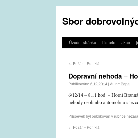
Sbor dobrovolnýc
Úvodní stránka
historie
akce
←
Požár – Poniklá
Dopravní nehoda – Ho
Publikováno
6.12.2014
|
Autor:
Pepa
6/12/14 – 8,11 hod. – Horní Branná
nehody osobního automobilu s těžc
Příspěvek byl publikován v rubrice
nezař
←
Požár – Poniklá