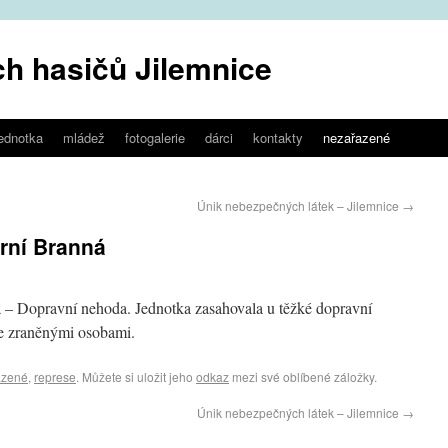
h hasičů Jilemnice
jednotka
mládež
fotogalerie
dárci
kontakty
nezařazené
Únik nebezpečných látek – Jilemnice
→
rní Branná
 – Dopravní nehoda. Jednotka zasahovala u těžké dopravní
e zraněnými osobami.
azené
,
represe
. Můžete si uložit jeho
odkaz
mezi své oblíbené záložky.
Únik nebezpečných látek – Jilemnice
→