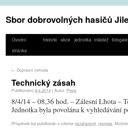
Sbor dobrovolných hasičů Jil
Úvodní
historie
akce
jednotka
mládež
fotogale
stránka
←
Dopravní nehoda
Technický zásah
Publikováno
8.4.2014
|
Autor:
Pepa
8/4/14 – 08,36 hod. – Zálesní Lhota – T
Jednotka byla povolána k vyhledávání 
Příspěvek byl publikován v rubrice
nezařazené
,
represe
. Můžete