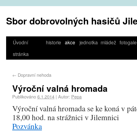
Sbor dobrovolných hasičů Jil
Úvodní
historie
akce
jednotka
mládež
fotogale
stránka
←
Dopravní nehoda
Výroční valná hromada
Publikováno
6.1.2014
|
Autor:
Pepa
Výroční valná hromada se ke koná v pát
18,00 hod. na strážnici v Jilemnici
Pozvánka