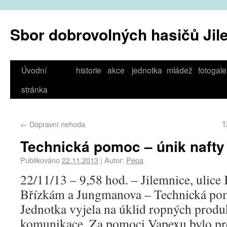
Sbor dobrovolných hasičů Jil
Úvodní
historie
akce
jednotka
mládež
fotogale
stránka
←
Dopravní nehoda
T
Technická pomoc – únik nafty
Publikováno
22.11.2013
|
Autor:
Pepa
22/11/13 – 9,58 hod. – Jilemnice, ulic
Břízkám a Jungmanova – Technická pom
Jednotka vyjela na úklid ropných produ
komunikace. Za pomoci Vapexu bylo pr