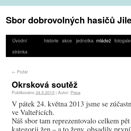
Sbor dobrovolných hasičů Jil
Úvodní
historie
akce
jednotka
mládež
fotogale
stránka
←
Požár
Okrsková soutěž
Publikováno
24.5.2013
|
Autor:
Pepa
V pátek 24. května 2013 jsme se zúčastn
ve Valteřicích.
Náš sbor tam reprezentovalo celkem pět 
kategorii žen – a to ženy, obsadily prvn