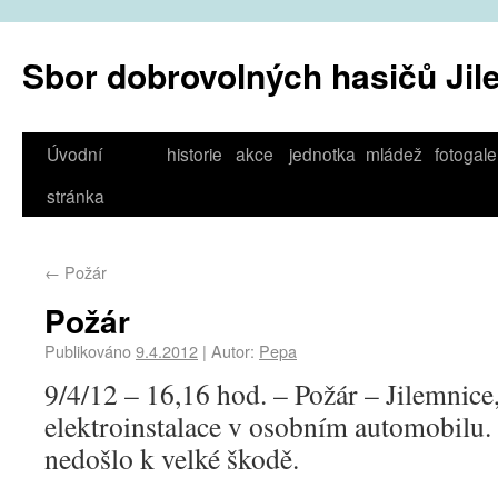
Sbor dobrovolných hasičů Jil
Úvodní
historie
akce
jednotka
mládež
fotogale
stránka
←
Požár
Požár
Publikováno
9.4.2012
|
Autor:
Pepa
9/4/12 – 16,16 hod. – Požár – Jilemnic
elektroinstalace v osobním automobilu
nedošlo k velké škodě.