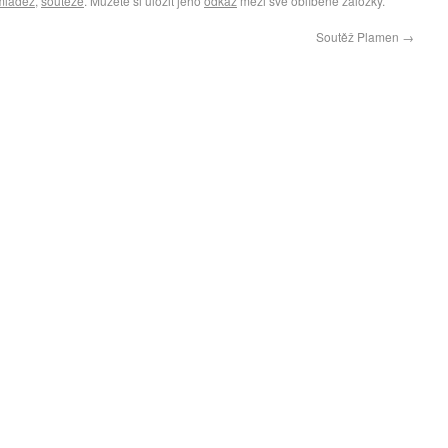
mládež
,
soutěže
. Můžete si uložit jeho
odkaz
mezi své oblíbené záložky.
Soutěž Plamen
→