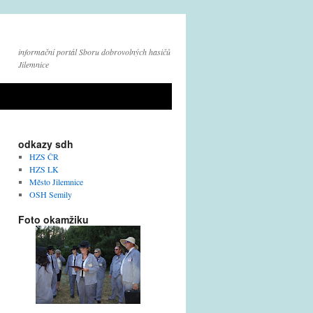
informační portál Sboru dobrovolných hasičů
Jilemnice
odkazy sdh
HZS ČR
HZS LK
Město Jilemnice
OSH Semily
Foto okamžiku