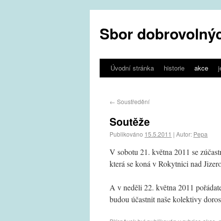
Sbor dobrovolnýc
Úvodní stránka
historie
akce
←
Soustředění
Soutěže
Publikováno
15.5.2011
|
Autor:
Pepa
V sobotu 21. května 2011 se zúčastn
která se koná v Rokytnici nad Jizer
A v neděli 22. května 2011 pořádate
budou účastnit naše kolektivy dorost