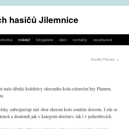
h hasičů Jilemnice
jednotka
mládež
fotogalerie
dárci
kontakty
nezařazené
Soutěž Plamen
→
í naše dětské kolektivy okresního kola celoroční hry Plamen,
ou.
lsky zabezpečuje náš sbor okresní kolo soutěže dorostu. I zde se
enců a dostenek jak v kategorii družstev, tak i v jednotlivcích.