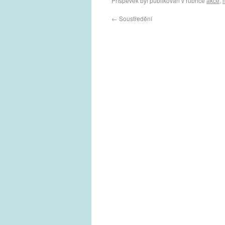
Příspěvek byl publikován v rubrice
akce
,
←
Soustředění