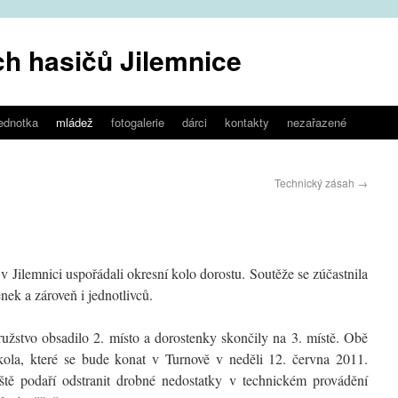
h hasičů Jilemnice
jednotka
mládež
fotogalerie
dárci
kontakty
nezařazené
Technický zásah
→
ilemnici uspořádali okresní kolo dorostu. Soutěže se zúčastnila
nek a zároveň i jednotlivců.
stvo obsadilo 2. místo a dorostenky skončily na 3. místě. Obě
kola, které se bude konat v Turnově v neděli 12. června 2011.
tě podaří odstranit drobné nedostatky v technickém provádění