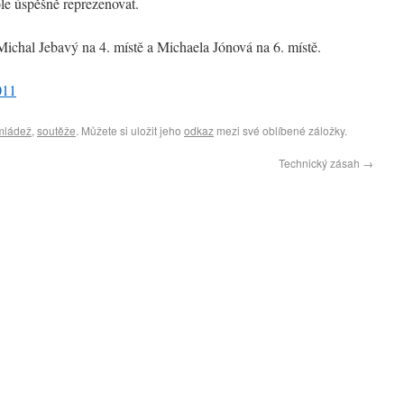
le úspěšně reprezenovat.
chal Jebavý na 4. místě a Michaela Jónová na 6. místě.
011
mládež
,
soutěže
. Můžete si uložit jeho
odkaz
mezi své oblíbené záložky.
Technický zásah
→