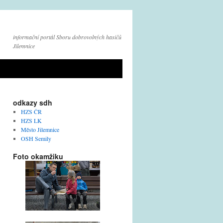
informační portál Sboru dobrovolných hasičů
Jilemnice
odkazy sdh
HZS ČR
HZS LK
Město Jilemnice
OSH Semily
Foto okamžiku