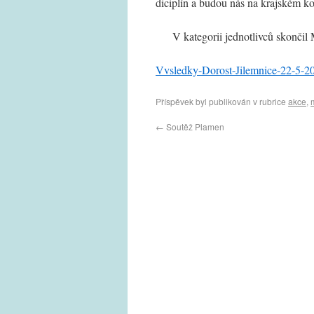
diciplín a budou nás na krajském ko
V kategorii jednotlivců skončil Mi
Vvsledky-Dorost-Jilemnice-22-5-2
Příspěvek byl publikován v rubrice
akce
,
←
Soutěž Plamen