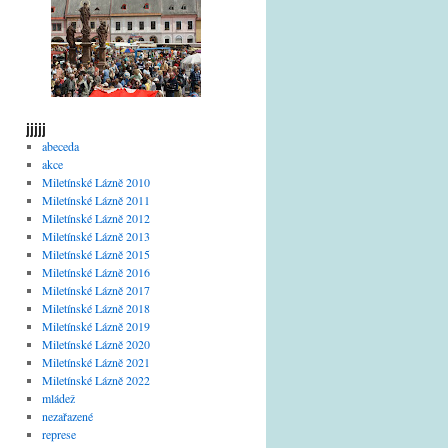
jjjjj
abeceda
akce
Miletínské Lázně 2010
Miletínské Lázně 2011
Miletínské Lázně 2012
Miletínské Lázně 2013
Miletínské Lázně 2015
Miletínské Lázně 2016
Miletínské Lázně 2017
Miletínské Lázně 2018
Miletínské Lázně 2019
Miletínské Lázně 2020
Miletínské Lázně 2021
Miletínské Lázně 2022
mládež
nezařazené
represe