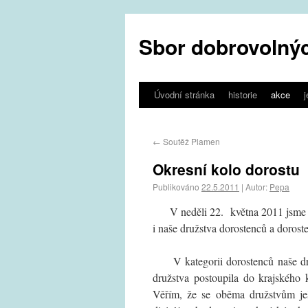
Sbor dobrovolnýc
Úvodní stránka
historie
akce
←
Soutěž Plamen
Okresní kolo dorostu
Publikováno
22.5.2011
|
Autor:
Pepa
V neděli 22. května 2011 jsme v J
i naše družstva dorostenců a doroste
V kategorii dorostenců naše druž
družstva postoupila do krajského 
Věřím, že se oběma družstvům ješ